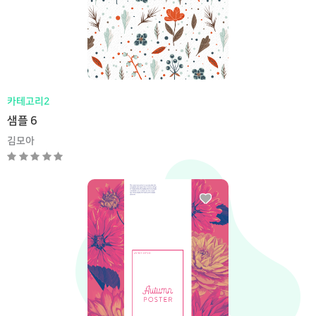
카테고리2
샘플 6
김모아